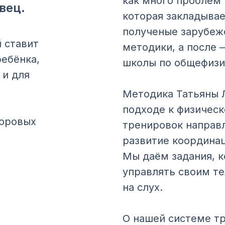
как много проблем 
вец.
которая закладывает
полученые зарубежо
 ставит
методики, а после 
ребёнка,
школы по общефизи
 и для
Методика Татьяны 
подходе к физичес
доровых
тренировок направл
развитие координац
Мы даём задания, к
управлять своим т
на слух.
О нашей системе т